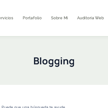
rvicios
Portafolio
Sobre Mí
Auditoría Web
Blogging
. Puede que una búsqueda te ayude.